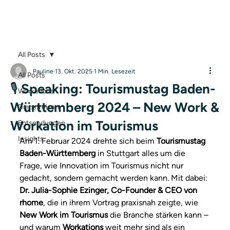
All Posts
Pauline
13. Okt. 2025
1 Min. Lesezeit
All Posts
🎙️ Speaking: Tourismustag Baden-
Workations
Württemberg 2024 – New Work &
Dienstreisen
Workation im Tourismus
Entsendungen
Insights
Am 1. Februar 2024 drehte sich beim 
Tourismustag 
Baden-Württemberg
 in Stuttgart alles um die 
Frage, wie Innovation im Tourismus nicht nur 
gedacht, sondern gemacht werden kann. Mit dabei: 
Dr. Julia-Sophie Ezinger, Co-Founder & CEO von 
rhome
, die in ihrem Vortrag praxisnah zeigte, wie 
New Work im Tourismus
 die Branche stärken kann – 
und warum 
Workations
 weit mehr sind als ein 