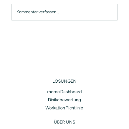
Kommentar verfassen...
rhome live beim Plug and Play EXPO
2022 – Unsere Vision für die Arbeitswelt
von morgen 🚀
LÖSUNGEN
rhome Dashboard
Risikobewertung
Workation Richtlinie
ÜBER UNS