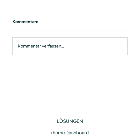
Kommentare
Kommentar verfassen...
rhome live beim Plug and Play EXPO
2022 – Unsere Vision für die Arbeitswelt
von morgen 🚀
LÖSUNGEN
rhome Dashboard