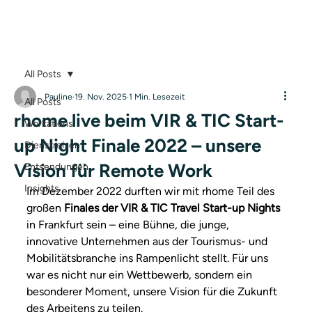
All Posts
Pauline
19. Nov. 2025
1 Min. Lesezeit
All Posts
rhome live beim VIR & TIC Start-
Workations
up Night Finale 2022 – unsere
Dienstreisen
Vision für Remote Work
Entsendungen
Insights
Im Dezember 2022 durften wir mit rhome Teil des 
großen 
Finales der VIR & TIC Travel Start-up Nights
in Frankfurt sein – eine Bühne, die junge, 
innovative Unternehmen aus der Tourismus- und 
Mobilitätsbranche ins Rampenlicht stellt. Für uns 
war es nicht nur ein Wettbewerb, sondern ein 
besonderer Moment, unsere Vision für die Zukunft 
des Arbeitens zu teilen.