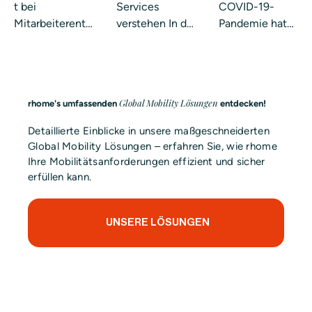
entsendun
erung der
mobilem
t bei
Services
COVID-19-
g ins
Internation
Arbeiten
Mitarbeiterents
verstehen In der
Pandemie hat
Ausland:
alen Talent
im
endung ins
heutigen
sich ein
Praxishand
Ausland stellt
Mobilität
vernetzten
Ausland:
bemerkenswert
Global Mobility
Geschäftswelt
er Trend
buch 2025
Der
Manager vor
spielen globale
entwickelt:
komplette
Global Mobility Lösungen
rhome's umfassenden
entdecken!
eine
Mobilitätsdienst
Immer mehr
Leitfaden
Herausforderun
e eine
Beschäftigte
Detaillierte Einblicke in unsere maßgeschneiderten
g
entscheidende
verbinden
Global Mobility Lösungen – erfahren Sie, wie rhome
Rolle,...
mobiles
Ihre Mobilitätsanforderungen effizient und sicher
Arbeiten im...
erfüllen kann.
UNSERE LÖSUNGEN