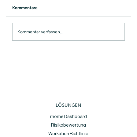
Kommentare
Kommentar verfassen...
So starten Sie rechtssicher mit mobilem
Arbeiten im Ausland: Der komplette
Leitfaden
LÖSUNGEN
rhome Dashboard
Risikobewertung
Workation Richtlinie