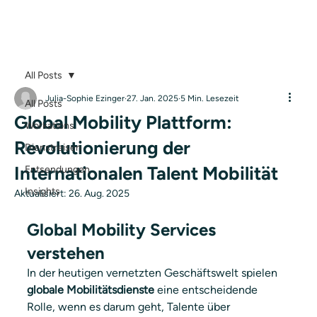
All Posts
Julia-Sophie Ezinger
27. Jan. 2025
5 Min. Lesezeit
All Posts
Global Mobility Plattform:
Workations
Revolutionierung der
Dienstreisen
Internationalen Talent Mobilität
Entsendungen
Insights
Aktualisiert:
26. Aug. 2025
Global Mobility Services 
verstehen
In der heutigen vernetzten Geschäftswelt spielen 
globale Mobilitätsdienste
 eine entscheidende 
Rolle, wenn es darum geht, Talente über 